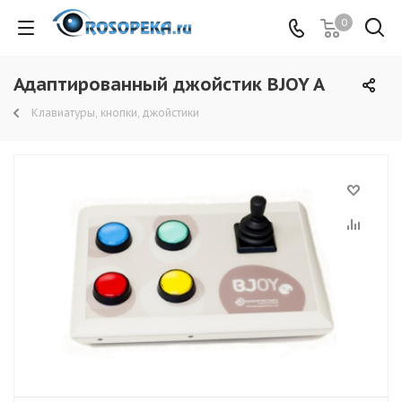
0
Адаптированный джойстик BJOY A
Клавиатуры, кнопки, джойстики