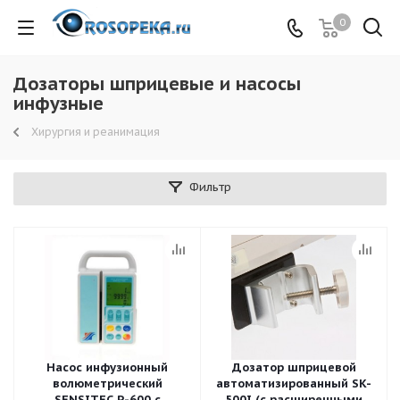
0
Дозаторы шприцевые и насосы
инфузные
Хирургия и реанимация
Фильтр
Насос инфузионный
Дозатор шприцевой
волюметрический
автоматизированный SK-
SENSITEC P-600 с
500I (с расширенными