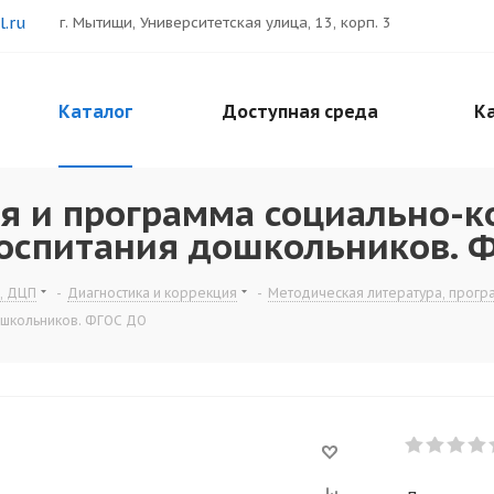
.ru
г. Мытищи, Университетская улица, 13, корп. 3
Каталог
Доступная среда
Ка
я и программа социально-
воспитания дошкольников. 
, ДЦП
-
Диагностика и коррекция
-
Методическая литература, прог
ошкольников. ФГОС ДО