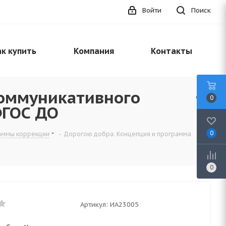
Войти
Поиск
к купить
Компания
Контакты
коммуникативного
0
ФГОС ДО
0
раммы коррекции
-
Дорогою добра. Концепция и программа
0
Артикул:
ИА23005