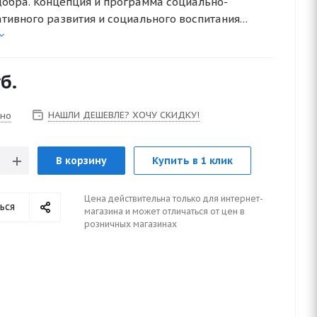
обра. Концепция и программа социально-
тивного развития и социального воспитания
ков. ФГОС ДО
б.
НАШЛИ ДЕШЕВЛЕ? ХОЧУ СКИДКУ!
чно
В корзину
Купить в 1 клик
Цена действительна только для интернет-
ься
магазина и может отличаться от цен в
розничных магазинах