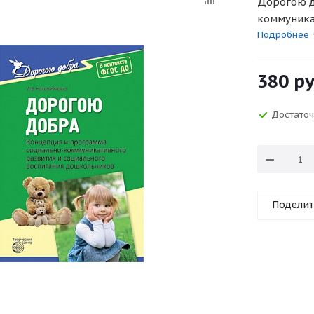
Дорогою д
коммуника
дошкольни
Подробнее
380
ру
Достато
Поделит