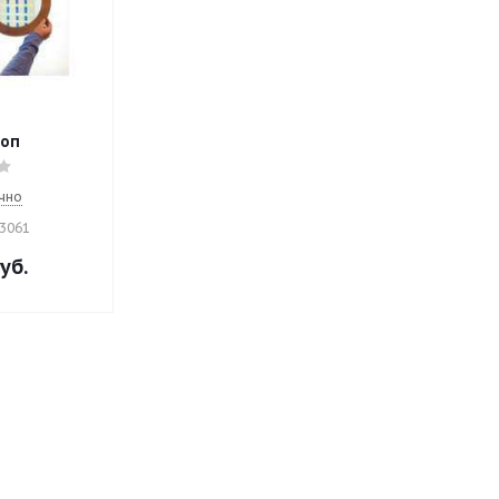
коп
чно
23061
уб.