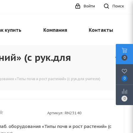
Войти
Поиск
к купить
Компания
Контакты
ний» (с рук.для
0
0
ования «Типы почв и рост растений» (с рук.для учителя)
0
Артикул:
RN23140
аб. оборудования «Типы почв и рост растений» (с