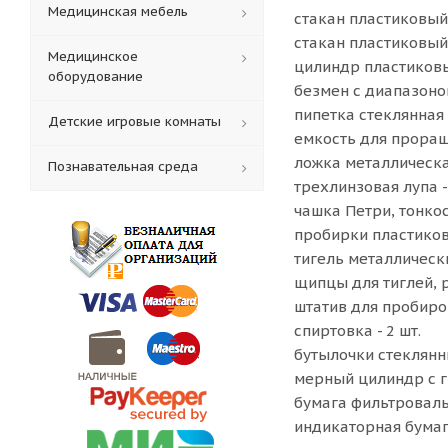
Медицинская мебель
стакан пластиковый,
стакан пластиковый,
Медицинское
цилиндр пластиковы
оборудование
безмен с диапазоном
пипетка стеклянная -
Детские игровые комнаты
емкость для проращ
ложка металлическая
Познавательная среда
трехлинзовая лупа - 
чашка Петри, тонкос
пробирки пластиков
тигель металлически
щипцы для тиглей, р
штатив для пробирок
спиртовка - 2 шт.
бутылочки стеклянны
мерный цилиндр с г
бумага фильтроваль
индикаторная бумаг