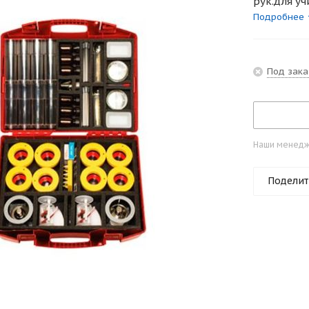
рук.для уч
Подробнее
Под зака
Наши менедже
Поделит